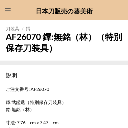
Skip
日本刀販売の葵美術
to
content
刀装具
/
鍔
AF26070 鐔:無銘（林）（特別
保存刀装具）
説明
ご注文番号: AF26070
鐔:武鑑透（特別保存刀装具）
銘:無銘（林）
寸法: 7.76 cm x 7.47 cm