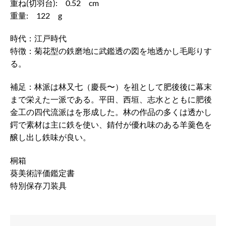
重ね(切羽台): 0.52 cm
重量: 122 g
時代：江戸時代
特徴：菊花型の鉄磨地に武鑑透の図を地透かし毛彫りす
る。
補足：林派は林又七（慶長〜）を祖として肥後後に幕末
まで栄えた一派である。平田、西垣、志水とともに肥後
金工の四代流派はを形成した。林の作品の多くは透かし
鍔で素材は主に鉄を使い、錆付が優れ味のある羊羹色を
醸し出し鉄味が良い。
桐箱
葵美術評価鑑定書
特別保存刀装具