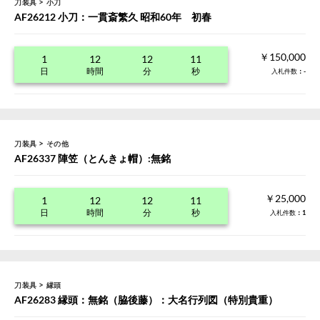
>
刀装具
小刀
AF26212 小刀：一貫斎繁久 昭和60年 初春
￥150,000
1
12
12
11
日
時間
分
秒
入札件数
：-
>
刀装具
その他
AF26337 陣笠（とんきょ帽）:無銘
￥25,000
1
12
12
11
日
時間
分
秒
入札件数
：1
>
刀装具
縁頭
AF26283 縁頭：無銘（脇後藤）：大名行列図（特別貴重）