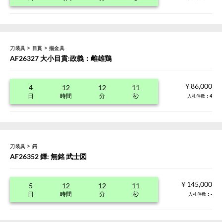
>
>
刀装具
目貫
揃金具
AF26327 大小目貫:政義：雌雄鶏
￥86,000
4
12
12
11
日
時間
分
秒
入札件数
：4
>
刀装具
鍔
AF26352 鐔: 無銘 武士図
￥145,000
5
12
12
11
日
時間
分
秒
入札件数
：-