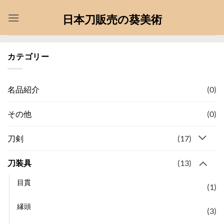
Skip
日本刀販売の葵美術
to
content
カテゴリー
(0)
名品紹介
(0)
その他
(17)
刀剣
(13)
刀装具
目貫
(1)
縁頭
(3)