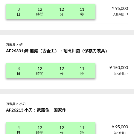
￥95,000
3
12
12
11
日
時間
分
秒
入札件数
：1
>
刀装具
鍔
AF26331 鐔:無銘（古金工）：竜田川図（保存刀装具）
￥150,000
3
12
12
11
日
時間
分
秒
入札件数
：-
>
刀装具
小刀
AF26213 小刀：武蔵住 国家作
￥95,000
4
12
12
11
日
時間
分
秒
入札件数
：-