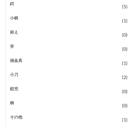
鍔
(5)
小柄
(1)
拵え
(0)
笄
(0)
揃金具
(1)
小刀
(2)
鎧兜
(0)
柄
(0)
その他
(1)