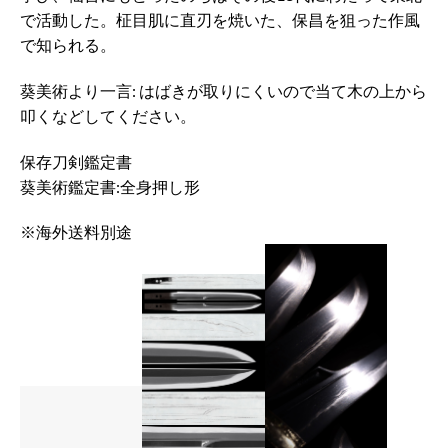
で活動した。柾目肌に直刃を焼いた、保昌を狙った作風
で知られる。
葵美術より一言: はばきが取りにくいので当て木の上から
叩くなどしてください。
保存刀剣鑑定書
葵美術鑑定書:全身押し形
※海外送料別途