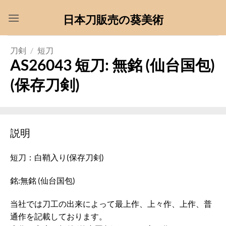
Skip
日本刀販売の葵美術
to
content
刀剣
/
短刀
AS26043 短刀: 無銘 (仙台国包)
(保存刀剣)
説明
短刀：白鞘入り(保存刀剣)
銘:無銘 (仙台国包)
当社では刀工の出来によって最上作、上々作、上作、普
通作を記載しております。