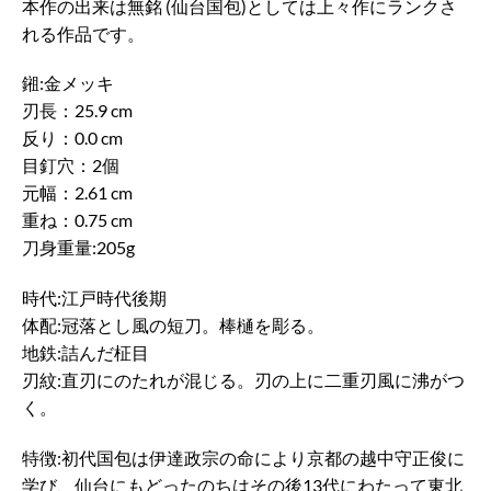
本作の出来は無銘 (仙台国包)としては上々作にランクさ
れる作品です。
鎺:金メッキ
刃長：25.9 cm
反り：0.0 cm
目釘穴：2個
元幅：2.61 cm
重ね：0.75 cm
刀身重量:205g
時代:江戸時代後期
体配:冠落とし風の短刀。棒樋を彫る。
地鉄:詰んだ柾目
刃紋:直刃にのたれが混じる。刃の上に二重刃風に沸がつ
く。
特徴:初代国包は伊達政宗の命により京都の越中守正俊に
学び、仙台にもどったのちはその後13代にわたって東北