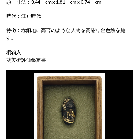
頭 寸法：3.44 cm x 1.81 cm x 0.74 cm
時代：江戸時代
特徴：赤銅地に高官のような人物を高彫り金色絵を施
す。
桐箱入
葵美術評価鑑定書