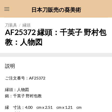
Skip
日本刀販売の葵美術
to
content
刀装具
/
縁頭
AF25372 縁頭：千英子 野村包
教：人物図
説明
ご注文番号：AF25372
縁頭：人物図
銘：千英子 野村包教
縁 寸法：4.00 cm x 2.51 cm x 1.21 cm