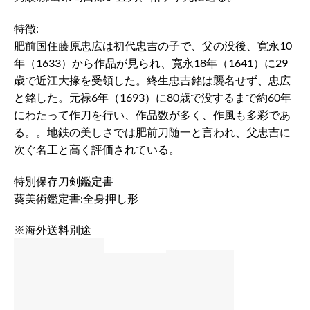
特徴:
肥前国住藤原忠広は初代忠吉の子で、父の没後、寛永10
年（1633）から作品が見られ、寛永18年（1641）に29
歳で近江大掾を受領した。終生忠吉銘は襲名せず、忠広
と銘した。元禄6年（1693）に80歳で没するまで約60年
にわたって作刀を行い、作品数が多く、作風も多彩であ
る。。地鉄の美しさでは肥前刀随一と言われ、父忠吉に
次ぐ名工と高く評価されている。
特別保存刀剣鑑定書
葵美術鑑定書:全身押し形
※海外送料別途