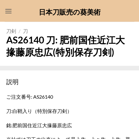
Skip
日本刀販売の葵美術
to
content
刀剣
/
刀
AS26140 刀: 肥前国住近江大
掾藤原忠広(特別保存刀剣)
説明
ご注文番号: AS26140
刀:白鞘入り（特別保存刀剣）
銘:肥前国住近江大掾藤原忠広