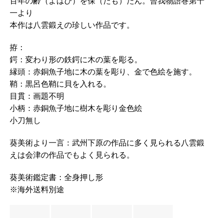
百年の齢（よはひ）を保（たも）たん。曾我物語巻第十
一より
本作は八雲鍛えの珍しい作品です。
拵：
鍔：変わり形の鉄鍔に木の葉を彫る。
縁頭：赤銅魚子地に木の葉を彫り、金で色絵を施す。
鞘：黒呂色鞘に貝を入れる。
目貫：画題不明
小柄：赤銅魚子地に樹木を彫り金色絵
小刀無し
葵美術より一言：武州下原の作品に多く見られる八雲鍛
えは会津の作品でもよく見られる。
葵美術鑑定書：全身押し形
※海外送料別途