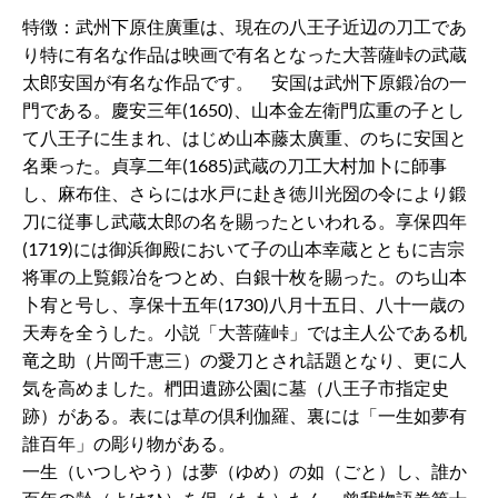
特徴：武州下原住廣重は、現在の八王子近辺の刀工であ
り特に有名な作品は映画で有名となった大菩薩峠の武蔵
太郎安国が有名な作品です。 安国は武州下原鍛冶の一
門である。慶安三年(1650)、山本金左衛門広重の子とし
て八王子に生まれ、はじめ山本藤太廣重、のちに安国と
名乗った。貞享二年(1685)武蔵の刀工大村加卜に師事
し、麻布住、さらには水戸に赴き徳川光圀の令により鍛
刀に従事し武蔵太郎の名を賜ったといわれる。享保四年
(1719)には御浜御殿において子の山本幸蔵とともに吉宗
将軍の上覧鍛冶をつとめ、白銀十枚を賜った。のち山本
卜宥と号し、享保十五年(1730)八月十五日、八十一歳の
天寿を全うした。小説「大菩薩峠」では主人公である机
竜之助（片岡千恵三）の愛刀とされ話題となり、更に人
気を高めました。椚田遺跡公園に墓（八王子市指定史
跡）がある。表には草の倶利伽羅、裏には「一生如夢有
誰百年」の彫り物がある。
一生（いつしやう）は夢（ゆめ）の如（ごと）し、誰か