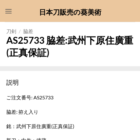
Skip
日本刀販売の葵美術
to
content
刀剣
/
脇差
AS25733 脇差:武州下原住廣重
(正真保証)
説明
ご注文番号: AS25733
脇差: 拵え入り
銘：武州下原住廣重(正真保証)