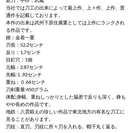
新刀：中作：武蔵
当社では刀工の出来によって最上作、上々作、上作、普
通作を記載しております。
本作の出来は武州下原住廣重としては上作にランクされ
る作品です。
鎺：金着一重
刃長：52.2センチ
反り：1.7センチ
目釘穴：1個
元幅：2.87センチ
先幅:１.92センチ
重ね：０.66センチ
刀剣重量:450グラム
体配:身幅、重ねしっかりとした脇差で反りも深く、鋒も
やや長めの作品です。
地鉄：八雲鍛えの珍しい作品で東北地方の有名な刀工に
見ることがあります。
刃紋：直刃。刃紋に所々刃を入れる。帽子丸く返る。