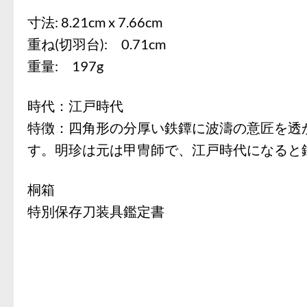
寸法: 8.21cm x 7.66cm
重ね(切羽台): 0.71cm
重量: 197g
時代：江戸時代
特徴：四角形の分厚い鉄鐔に波濤の意匠を透
す。明珍は元は甲冑師で、江戸時代になると
桐箱
特別保存刀装具鑑定書