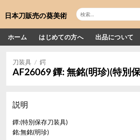
Skip
検
to
日本刀販売の葵美術
索
content
対
象:
ホーム
はじめての方へ
出品について
刀装具
/
鍔
AF26069 鐔: 無銘(明珍)(特
説明
鐔:(特別保存刀装具)
銘:無銘(明珍)