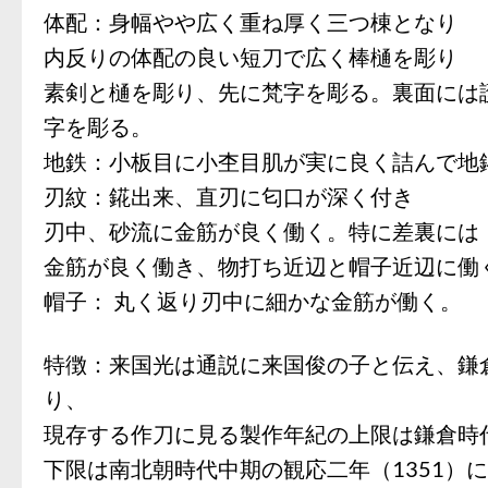
体配：身幅やや広く重ね厚く三つ棟となり
内反りの体配の良い短刀で広く棒樋を彫り
素剣と樋を彫り、先に梵字を彫る。裏面には
字を彫る。
地鉄：小板目に小杢目肌が実に良く詰んで地
刃紋：錵出来、直刃に匂口が深く付き
刃中、砂流に金筋が良く働く。特に差裏には
金筋が良く働き、物打ち近辺と帽子近辺に働
帽子： 丸く返り刃中に細かな金筋が働く。
特徴：来国光は通説に来国俊の子と伝え、鎌
り、
現存する作刀に見る製作年紀の上限は鎌倉時代
下限は南北朝時代中期の観応二年（1351）