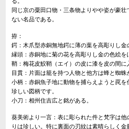
る。
同じ京の粟田口物・三条物よりやや姿が豪壮
ない名品である。
拵：
鍔：木爪型赤銅無地鍔に薄の葉を高彫りし金
縁頭：赤銅地に菊の花を高彫りし金の色絵を
鞘：梅花皮鮫鞘（エイ）の皮に漆を皮の間に
目貫：片面は籠を持つ人物と他方は蜂と蜘蛛
小柄：赤銅魚子地に動物を捕らえようと罠を
珍しい図柄です。
小刀：相州住吉広と銘がある。
葵美術より一言：表に彫られた件と梵字は他
りは珍しい。特に裏面の刃紋は素晴らしく金