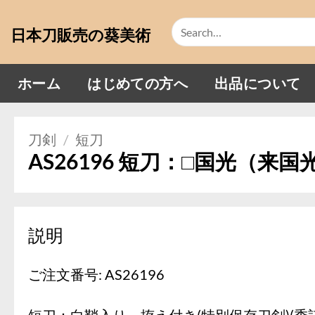
Skip
Search
to
日本刀販売の葵美術
for:
content
ホーム
はじめての方へ
出品について
刀剣
/
短刀
AS26196 短刀：□国光（来国
説明
ご注文番号: AS26196
短刀：白鞘入り、拵え付き(特別保存刀剣)(委