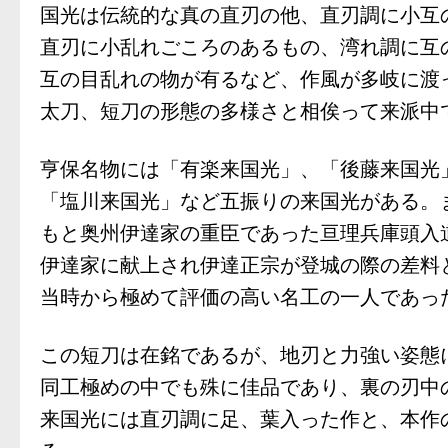
国光は伝統的な真の直刃の他、直刃調に小互
直刃に小乱れごころのあるもの、湾れ調に互
互の目乱れの物が有るなど、作風が多岐に渡
太刀、短刀の形態の多様さと相俟って来派中
亨保名物には「有楽来国光」、「後藤来国光
「塩川来国光」など五振りの来国光がある。
もと奥州伊達家の重臣であった亘理兵庫頭入
伊達家に献上され伊達正宗が登城の際の差料
当時から極めて評価の高い名工の一人であっ
この短刀は在銘であるが、地刃と力強い姿態
同工極めの中でも殊に佳品であり、裏の刃中
来国光には直刃調に足、葉入った作と、本作