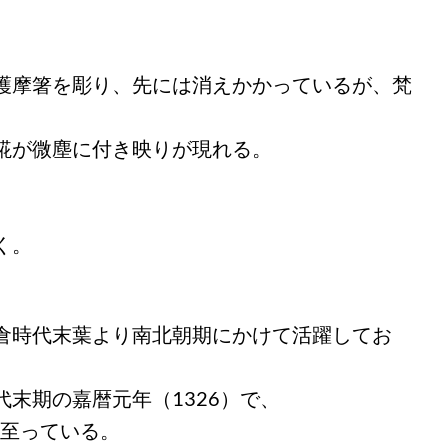
護摩箸を彫り、先には消えかかっているが、梵
錵が微塵に付き映りが現れる。
く。
倉時代末葉より南北朝期にかけて活躍してお
末期の嘉暦元年（1326）で、
に至っている。