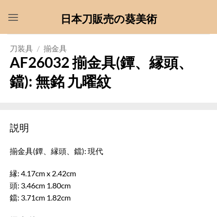
Skip
日本刀販売の葵美術
to
content
刀装具
/
揃金具
AF26032 揃金具(鐔、縁頭、
鐺): 無銘 九曜紋
説明
揃金具(鐔、縁頭、鐺): 現代
縁: 4.17cm x 2.42cm
頭: 3.46cm 1.80cm
鐺: 3.71cm 1.82cm