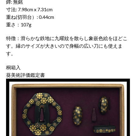
鐔: 無銘
寸法: 7.98cm x 7.31cm
重ね(切羽台）: 0.44cm
重さ：107g
特徴：滑らかな鉄地に九曜紋を散らし象嵌色絵をほどこ
す。縁のサイズが大きいので身幅の広い刀にも使えま
す。
桐箱入
葵美術評価鑑定書