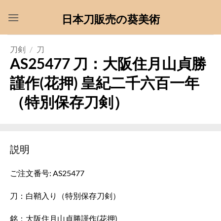
Skip
日本刀販売の葵美術
to
content
刀剣
/
刀
AS25477 刀：大阪住月山貞勝
謹作(花押) 皇紀二千六百一年
（特別保存刀剣）
説明
ご注文番号: AS25477
刀：白鞘入り（特別保存刀剣）
銘：大阪住月山貞勝謹作(花押)