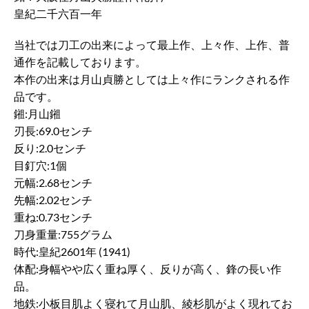
皇紀二千六百一年
当社では刀工の出来によって最上作、上々作、上作、普
通作を記載しております。
本作の出来は月山貞勝としては上々作にランクされる作
品です。
鎺:月山鎺
刃長:69.0センチ
反り:2.0センチ
目釘穴:1個
元幅:2.68センチ
先幅:2.02センチ
重ね:0.73センチ
刀身重量:755グラム
時代:皇紀2601年 (1941)
体配:身幅やや広く重ね厚く、反りが高く、鋒の長い作
品。
地鉄:小板目肌よく寝れて月山肌、綾杉肌がよく現れてお