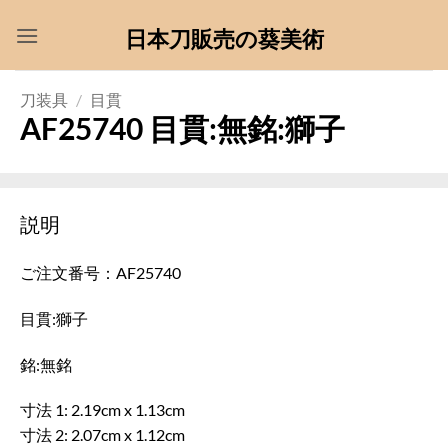
Skip
日本刀販売の葵美術
to
content
刀装具
/
目貫
AF25740 目貫:無銘:獅子
説明
ご注文番号：AF25740
目貫:獅子
銘:無銘
寸法 1: 2.19cm x 1.13cm
寸法 2: 2.07cm x 1.12cm