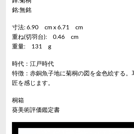
銘:無銘
寸法: 6.90 cm x 6.71 cm
重ね(切羽台): 0.46 cm
重量: 131 g
時代：江戸時代
特徴：赤銅魚子地に菊桐の図を金色絵する。
匠を感じます。
桐箱
葵美術評価鑑定書