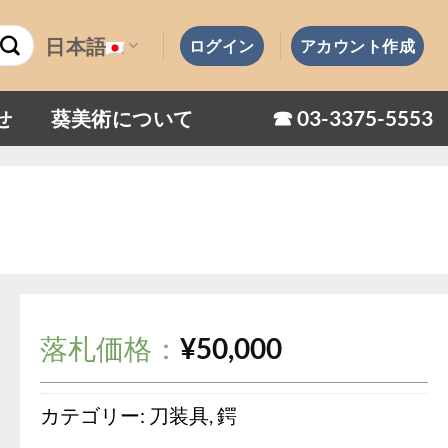
日本語
ログイン
アカウント作成
☎︎ 03-3375-5553
せ
葵美術について
落札価格：
¥
50,000
カテゴリー:
刀装具
,
鍔