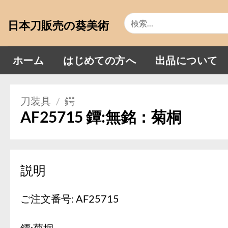
Skip
検
to
日本刀販売の葵美術
索
content
対
象:
ホーム
はじめての方へ
出品について
刀装具
/
鍔
AF25715 鐔:無銘：菊桐
説明
ご注文番号: AF25715
鐔:菊桐