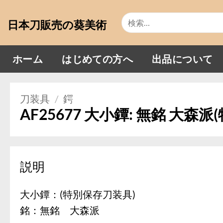
Skip
検
to
日本刀販売の葵美術
索
content
対
象:
ホーム
はじめての方へ
出品について
刀装具
/
鍔
AF25677 大小鐔: 無銘 大森
説明
大小鐔：(特別保存刀装具)
銘：無銘 大森派