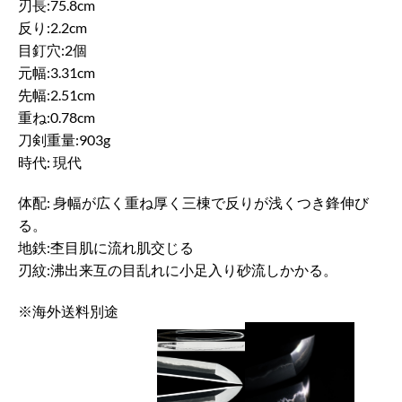
刃長:75.8cm
反り:2.2cm
目釘穴:2個
元幅:3.31cm
先幅:2.51cm
重ね:0.78cm
刀剣重量:903g
時代: 現代
体配: 身幅が広く重ね厚く三棟で反りが浅くつき鋒伸び
る。
地鉄:杢目肌に流れ肌交じる
刃紋:沸出来互の目乱れに小足入り砂流しかかる。
※海外送料別途