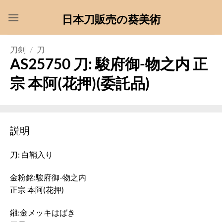
Skip
日本刀販売の葵美術
to
content
刀剣
/
刀
AS25750 刀: 駿府御-物之内 正
宗 本阿(花押)(委託品)
説明
刀: 白鞘入り
金粉銘:駿府御-物之内
正宗 本阿(花押)
鎺:金メッキはばき