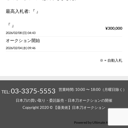
最高入札者:
『 』
『 』
¥
300,000
2026/02/08 (日) 04:43
オークション開始
2026/02/04 (水) 09:46
※ = 自動入札
03-3375-5553
営業時間: 10:00 〜 18:00（月曜日除く）
TEL:
日本刀の買い取り・委託販売・日本刀オークションの開催
Copyright 2020 © 【葵美術】日本刀オークション
Powered by
Ultimate Auction Pro