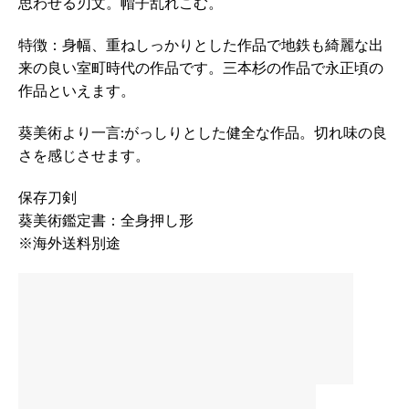
思わせる刃文。帽子乱れこむ。
特徴：身幅、重ねしっかりとした作品で地鉄も綺麗な出
来の良い室町時代の作品です。三本杉の作品で永正頃の
作品といえます。
葵美術より一言:がっしりとした健全な作品。切れ味の良
さを感じさせます。
保存刀剣
葵美術鑑定書：全身押し形
※海外送料別途