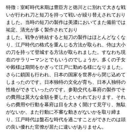
特徴：室町時代末期は豊臣方と徳川とに別れて大きな戦
いが行われ刀と短刀を持って戦いが繰り替えされており
ました。当時の短刀の製作は美濃においてまた備前では
祐定、清光が多く製作されており
ました。戦争が終結すると短刀の製作はほとんどなくな
り、江戸時代の格式を重んじる方法が取られ、侍は大小
の刀を持って登城する方法が取られました。すなわち現
在のサラリーマンとでもいうのでしょうか。多くの子女
や殿様は期間をかぎって江戸に勤める様になりました。
さらに鎖国も行われ、日本の国家を世界から閉じ込めて
しまったのです。日本独特の文化が育ち、日本人独特の
性格ができていったのです。参勤交代も幕府の製作でそ
の費用は莫大な金額を要したといわれております。それ
らの費用や行動を幕府は目を大きく開けて見守り、無駄
がないか、また行動に不審な動きがないかを取り締ま
り、江戸時代は盤石な時代を過ごすことができたのは頭
の良い優れた官僚が居たに違いがありません。