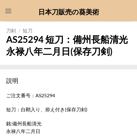
Skip
日本刀販売の葵美術
to
content
刀剣
/
短刀
AS25294 短刀：備州長船清光
永禄八年二月日(保存刀剣)
説明
ご注文番号：AS25294
短刀：白鞘入り、拵え付き(保存刀剣)
銘:備州長船清光
永禄八年二月日