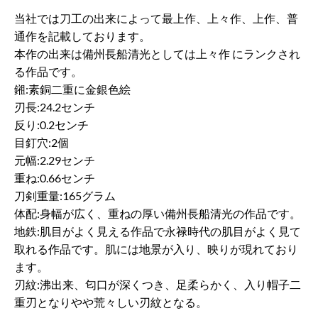
当社では刀工の出来によって最上作、上々作、上作、普
通作を記載しております。
本作の出来は備州長船清光としては上々作 にランクされ
る作品です。
鎺:素銅二重に金銀色絵
刃長:24.2センチ
反り:0.2センチ
目釘穴:2個
元幅:2.29センチ
重ね:0.66センチ
刀剣重量:165グラム
体配:身幅が広く、重ねの厚い備州長船清光の作品です。
地鉄:肌目がよく見える作品で永禄時代の肌目がよく見て
取れる作品です。肌には地景が入り、映りが現れており
ます。
刃紋:沸出来、匂口が深くつき、足柔らかく、入り帽子二
重刃となりやや荒々しい刃紋となる。