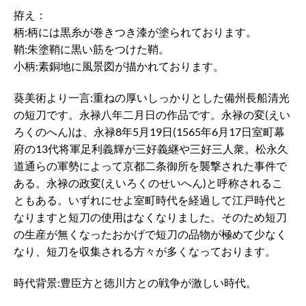
拵え：
柄:柄には黒糸が巻きつき漆が塗られております。
鞘:朱塗鞘に黒い筋をつけた鞘。
小柄:素銅地に風景図が描かれております。
葵美術より一言:重ねの厚いしっかりとした備州長船清光
の短刀です。永禄八年二月日の作品です。永禄の変(えい
ろくのへん)は、永禄8年5月19日(1565年6月17日室町幕
府の13代将軍足利義輝が三好義継や三好三人衆。松永久
道通らの軍勢によって京都二条御所を襲撃された事件で
ある。永禄の政変(えいろくのせいへん)と呼称されるこ
ともある。いずれにせよ室町時代を経過して江戸時代と
なりますと短刀の使用はなくなりました。そのため短刀
の生産が無くなったおかげで短刀の品物が極めて少なく
なり、短刀を収集される方々が多くなっております。
時代背景:豊臣方と徳川方との戦争が激しい時代。