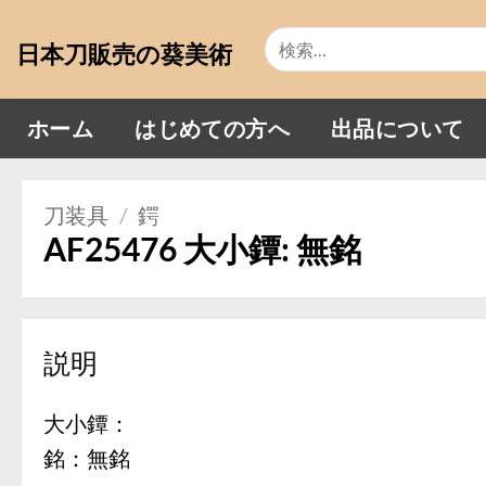
Skip
検
to
日本刀販売の葵美術
索
content
対
象:
ホーム
はじめての方へ
出品について
刀装具
/
鍔
AF25476 大小鐔: 無銘
説明
大小鐔：
銘：無銘