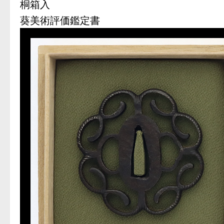
桐箱入
葵美術評価鑑定書