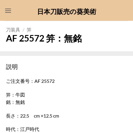
Skip
日本刀販売の葵美術
to
content
刀装具
/
笄
AF 25572 笄：無銘
説明
ご注文番号：AF 25572
笄：牛図
銘：無銘
長さ：22.5 cm ×12.5 cm
時代：江戸時代