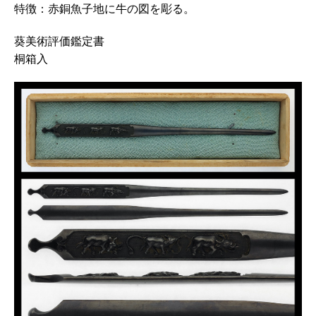
特徴：赤銅魚子地に牛の図を彫る。
葵美術評価鑑定書
桐箱入