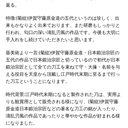
返る。
特徴:(菊紋)伊賀守藤原金道の五代というのは珍しく、出
来もかなりよく出来ております。また研磨もしっかりと
行われ、匂口の深い濤乱刃風の作品です。今後も大切に
手入れをし続けていただきたいと思います。
葵美術より一言:(菊紋)伊賀守藤原金道・日本鍛治宗匠の
五代の作品で日本鍛治宗匠と切っているので初代が日本
鍛治宗匠として全ての刀工を束ねて守・大掾・名前を与
える役目を天皇から頂戴し江戸時代末期に至るまで行っ
た刀工ということになります。
時代背景:江戸時代末期になると製作された刀は、実用よ
りも観賞用として販売される様になり、(菊紋)伊賀守藤
原金道日本鍛治宗匠などの著名な刀工の銘が入ったり、
濤乱刃風の作品であったりと華やかな作品が好まれる様
になりました。