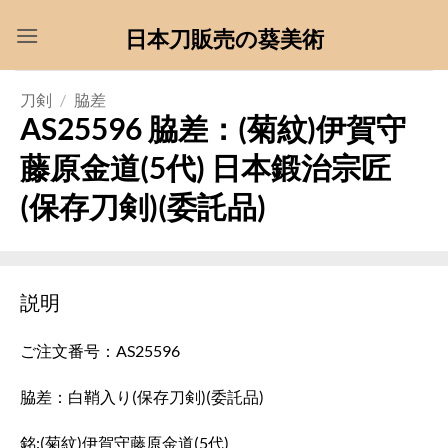
Skip
日本刀販売の葵美術
to
content
刀剣
/
脇差
AS25596 脇差：(菊紋)伊賀守
藤原金道(5代) 日本鍛治宗匠
(保存刀剣)(委託品)
説明
ご注文番号：AS25596
脇差：白鞘入り(保存刀剣)(委託品)
銘:(菊紋)伊賀守藤原金道(5代)