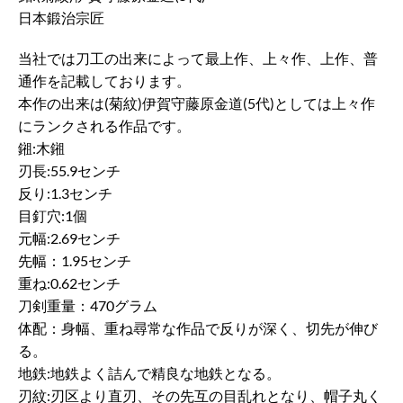
日本鍛治宗匠
当社では刀工の出来によって最上作、上々作、上作、普
通作を記載しております。
本作の出来は(菊紋)伊賀守藤原金道(5代)としては上々作
にランクされる作品です。
鎺:木鎺
刃長:55.9センチ
反り:1.3センチ
目釘穴:1個
元幅:2.69センチ
先幅：1.95センチ
重ね:0.62センチ
刀剣重量：470グラム
体配：身幅、重ね尋常な作品で反りが深く、切先が伸び
る。
地鉄:地鉄よく詰んで精良な地鉄となる。
刃紋:刃区より直刃、その先互の目乱れとなり、帽子丸く