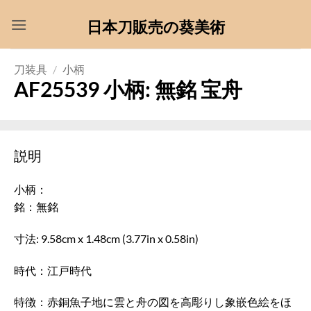
Skip
日本刀販売の葵美術
to
content
刀装具
/
小柄
AF25539 小柄: 無銘 宝舟
説明
小柄：
銘：無銘
寸法: 9.58cm x 1.48cm (3.77in x 0.58in)
時代：江戸時代
特徴：赤銅魚子地に雲と舟の図を高彫りし象嵌色絵をほ