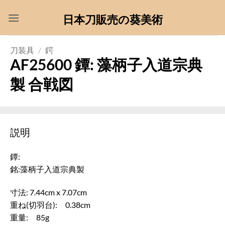
Skip
日本刀販売の葵美術
to
content
刀装具
/
鍔
AF25600 鐔: 藻柄子入道宗典
製 合戦図
説明
鐔:
銘:藻柄子入道宗典製
寸法: 7.44cm x 7.07cm
重ね(切羽台): 0.38cm
重量: 85g