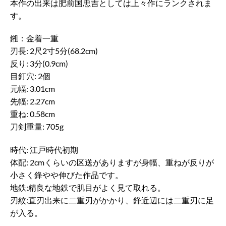
本作の出来は肥前国忠吉としては上々作にランクされま
す。
鎺：金着一重
刃長: 2尺2寸5分(68.2cm)
反り: 3分(0.9cm)
目釘穴: 2個
元幅: 3.01cm
先幅: 2.27cm
重ね: 0.58cm
刀剣重量: 705g
時代: 江戸時代初期
体配: 2cmくらいの区送がありますが身幅、重ねが反りが
小さく鋒やや伸びた作品です。
地鉄:精良な地鉄で肌目がよく見て取れる。
刃紋:直刃出来に二重刃がかかり、鋒近辺には二重刃に足
が入る。