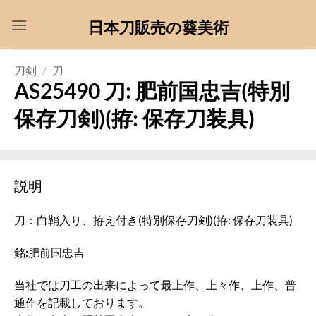
Skip
日本刀販売の葵美術
to
content
刀剣
/
刀
AS25490 刀: 肥前国忠吉(特別
保存刀剣)(拵: 保存刀装具)
説明
刀：白鞘入り、拵え付き(特別保存刀剣)(拵: 保存刀装具)
銘:肥前国忠吉
当社では刀工の出来によって最上作、上々作、上作、普
通作を記載しております。