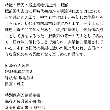
特徴：新刀：最上業物:最上作：肥前
肥前国忠吉は江戸時代初期から明治時代まで9代にわた
って続いた刀工で、中でも本作は姿から初代の作品と考
えられる。初代肥前国忠吉は佐賀の刀工で、一度上京し
埋忠明寿の門で学んだあと、佐賀に帰国し、佐賀藩の抱
工として腕をふるった。肥前刀の随一の刀工として名高
く、切れ味に優れることで知られ、大業物に指定されて
いる。本作は初代の初期に近い作風と思われ、古刀のよ
うな変化のある刃紋となり楽しめる作品です。
拵:保存刀装具
鍔:鉄地鐔に雲図
縁頭:鐺:銀地波図
目貫：雉図
特別保存刀剣鑑定書
保存刀装具鑑定書(拵)
葵美術鑑定書:全身押形