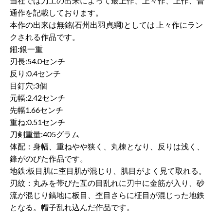
当社では刀工の出来によって最上作、上々作、上作、普
通作を記載しております。
本作の出来は無銘(石州出羽貞綱)としては 上々作にラン
クされる作品です。
鎺:銀一重
刃長:54.0センチ
反り:0.4センチ
目釘穴:3個
元幅:2.42センチ
先幅1.66センチ
重ね:0.51センチ
刀剣重量:405グラム
体配：身幅、重ねやや狭く、丸棟となり、反りは浅く、
鋒がのびた作品です。
地鉄:板目肌に杢目肌が混じり、肌目がよく見て取れる。
刃紋：丸みを帯びた互の目乱れに刃中に金筋が入り、砂
流が混じり鎬地に板目、杢目さらに柾目が混じった地鉄
となる。帽子乱れ込んだ作品です。