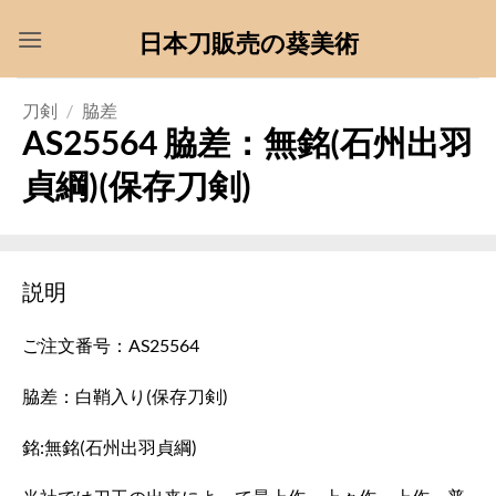
Skip
日本刀販売の葵美術
to
content
刀剣
/
脇差
AS25564 脇差：無銘(石州出羽
貞綱)(保存刀剣)
説明
ご注文番号：AS25564
脇差：白鞘入り(保存刀剣)
銘:無銘(石州出羽貞綱)