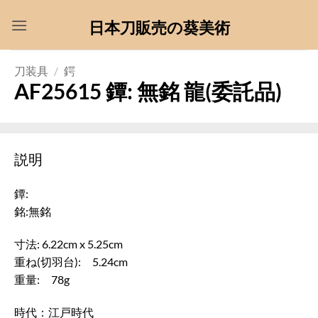
Skip
日本刀販売の葵美術
to
content
刀装具
/
鍔
AF25615 鐔: 無銘 龍(委託品)
説明
鐔:
銘:無銘
寸法: 6.22cm x 5.25cm
重ね(切羽台): 5.24cm
重量: 78g
時代：江戸時代