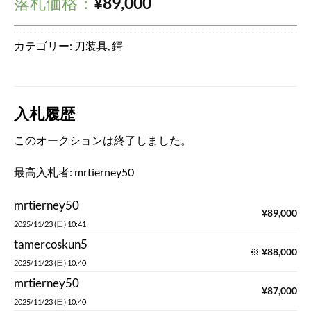
落札価格：
¥
89,000
カテゴリー:
刀装具
,
鍔
入札履歴
このオークションは終了しました。
最高入札者:
mrtierney50
mrtierney50
¥
89,000
2025/11/23 (日) 10:41
tamercoskun5
※
¥
88,000
2025/11/23 (日) 10:40
mrtierney50
¥
87,000
2025/11/23 (日) 10:40