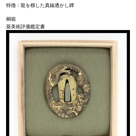
特徴：龍を模した真鍮透かし鐔
桐箱
葵美術評価鑑定書