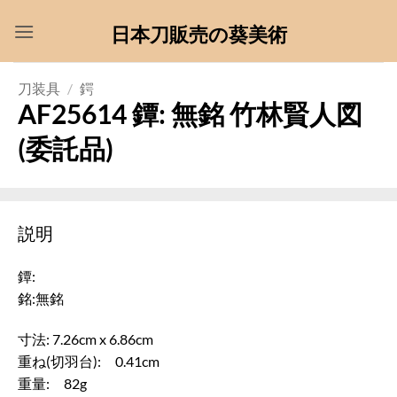
Skip
日本刀販売の葵美術
to
content
刀装具
/
鍔
AF25614 鐔: 無銘 竹林賢人図
(委託品)
説明
鐔:
銘:無銘
寸法: 7.26cm x 6.86cm
重ね(切羽台): 0.41cm
重量: 82g