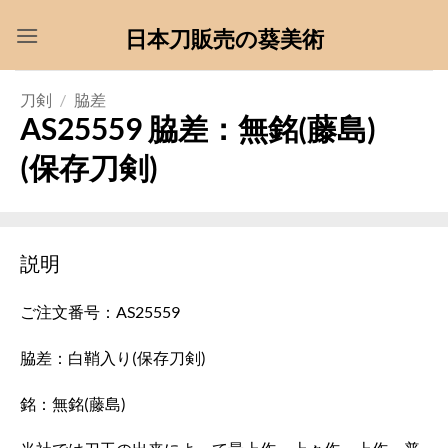
Skip
日本刀販売の葵美術
to
content
刀剣
/
脇差
AS25559 脇差：無銘(藤島)
(保存刀剣)
説明
ご注文番号：AS25559
脇差：白鞘入り(保存刀剣)
銘：無銘(藤島)