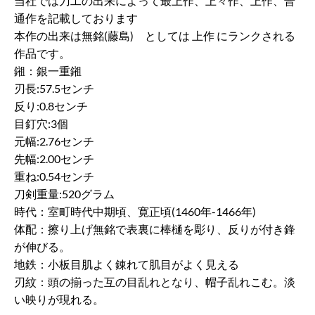
当社では刀工の出来によって最上作、上々作、上作、普
通作を記載しております
本作の出来は無銘(藤島) としては 上作 にランクされる
作品です。
鎺：銀一重鎺
刃長:57.5センチ
反り:0.8センチ
目釘穴:3個
元幅:2.76センチ
先幅:2.00センチ
重ね:0.54センチ
刀剣重量:520グラム
時代：室町時代中期頃、寛正頃(1460年-1466年)
体配：擦り上げ無銘で表裏に棒樋を彫り、反りが付き鋒
が伸びる。
地鉄：小板目肌よく錬れて肌目がよく見える
刃紋：頭の揃った互の目乱れとなり、帽子乱れこむ。淡
い映りが現れる。