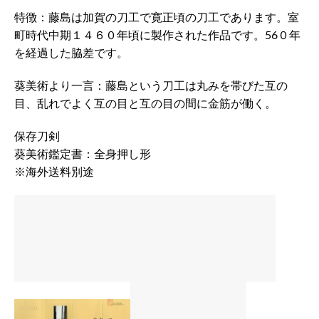
特徴：藤島は加賀の刀工で寛正頃の刀工であります。室
町時代中期１４６０年頃に製作された作品です。56０年
を経過した脇差です。
葵美術より一言：藤島という刀工は丸みを帯びた互の
目、乱れでよく互の目と互の目の間に金筋が働く。
保存刀剣
葵美術鑑定書：全身押し形
※海外送料別途