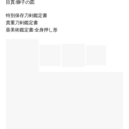
目貫:獅子の図
特別保存刀剣鑑定書
貴重刀剣鑑定書
葵美術鑑定書:全身押し形