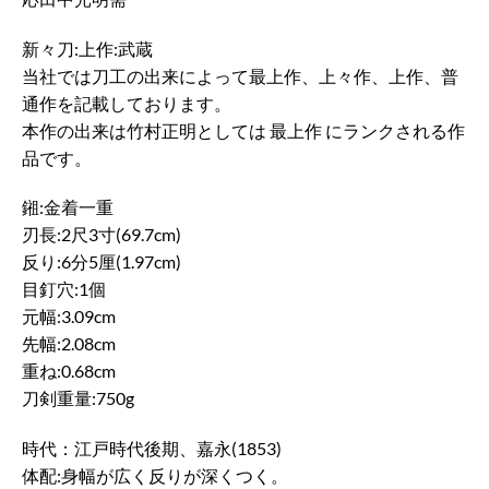
新々刀:上作:武蔵
当社では刀工の出来によって最上作、上々作、上作、普
通作を記載しております。
本作の出来は竹村正明としては 最上作 にランクされる作
品です。
鎺:金着一重
刃長:2尺3寸(69.7cm)
反り:6分5厘(1.97cm)
目釘穴:1個
元幅:3.09cm
先幅:2.08cm
重ね:0.68cm
刀剣重量:750g
時代：江戸時代後期、嘉永(1853)
体配:身幅が広く反りが深くつく。