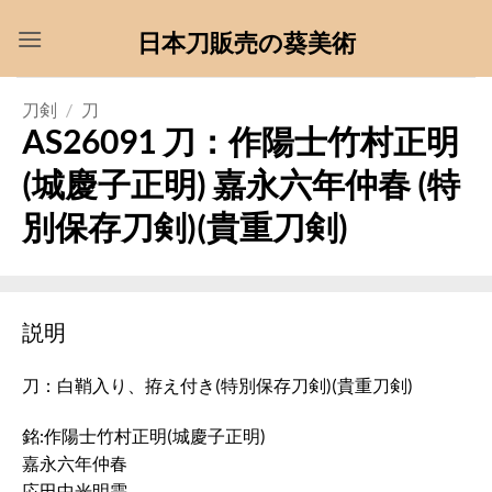
Skip
日本刀販売の葵美術
to
content
刀剣
/
刀
AS26091 刀：作陽士竹村正明
(城慶子正明) 嘉永六年仲春 (特
別保存刀剣)(貴重刀剣)
説明
刀：白鞘入り、拵え付き(特別保存刀剣)(貴重刀剣)
銘:作陽士竹村正明(城慶子正明)
嘉永六年仲春
応田中光明需