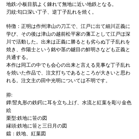
地鉄:小板目肌よく錬れて無地に近い地鉄となる。
刃紋:匂口深い丁子、逆丁子乱れを焼く。
特徴：正明は作州津山の刀工で、江戸に出て細川正義に
学び、その後は津山の越前松平家の藩工として江戸ほ深
川で活動した。出来は正義に勝るとも劣らぬ丁子乱れを
焼き、作陽士という銘や茎の鑢目の鮮明さなども正義と
共通する。
本作は同工の中でも会心の出来と言える見事な丁子乱れ
を焼いた作品で、注文打ちであるところが大きいと思わ
れる。注文主の田中光明については不明です。
拵:
鐔:竪丸形の鉄鍔に耳を立ち上げ、水流と紅葉を彫り金色
絵
栗型:鉄地に笹の図
縁頭:鉄地に笹と三日月の図
鐺：鉄地、紅葉図