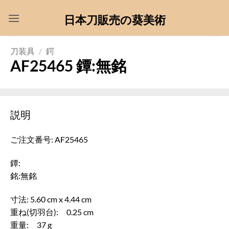
Skip
日本刀販売の葵美術
to
content
刀装具
/
鍔
AF25465 鐔:無銘
説明
ご注文番号: AF25465
鐔:
銘:無銘
寸法: 5.60 cm x 4.44 cm
重ね(切羽台): 0.25 cm
重量: 37 g