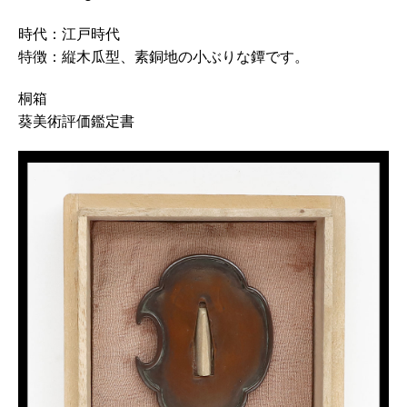
時代：江戸時代
特徴：縦木瓜型、素銅地の小ぶりな鐔です。
桐箱
葵美術評価鑑定書