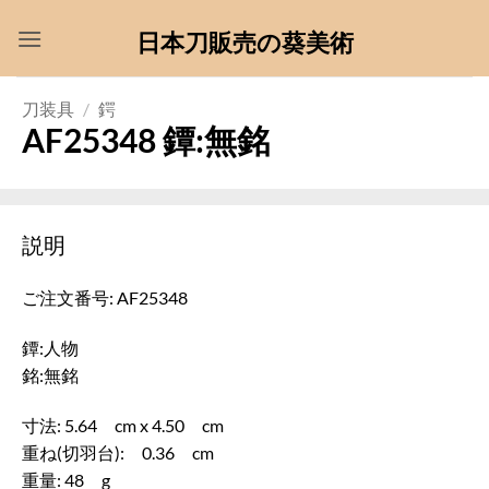
Skip
日本刀販売の葵美術
to
content
刀装具
/
鍔
AF25348 鐔:無銘
説明
ご注文番号: AF25348
鐔:人物
銘:無銘
寸法: 5.64 cm x 4.50 cm
重ね(切羽台): 0.36 cm
重量: 48 g