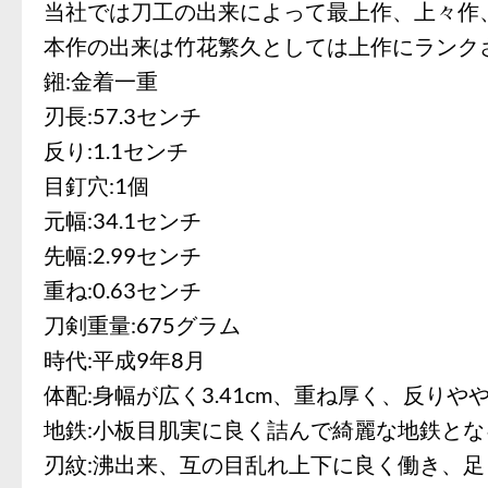
当社では刀工の出来によって最上作、上々作
本作の出来は竹花繁久としては上作にランク
鎺:金着一重
刃長:57.3センチ
反り:1.1センチ
目釘穴:1個
元幅:34.1センチ
先幅:2.99センチ
重ね:0.63センチ
刀剣重量:675グラム
時代:平成9年8月
体配:身幅が広く3.41cm、重ね厚く、反り
地鉄:小板目肌実に良く詰んで綺麗な地鉄とな
刃紋:沸出来、互の目乱れ上下に良く働き、