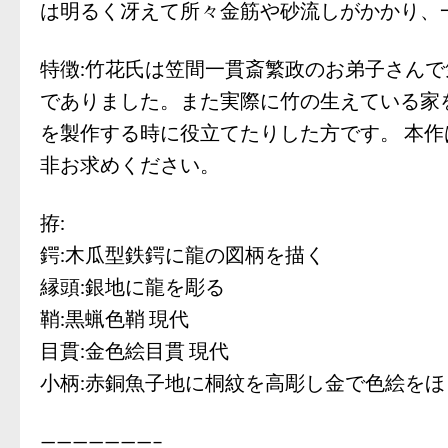
は明るく冴えて所々金筋や砂流しがかかり、
特徴:竹花氏は笠間一貫斎繁政のお弟子さん
でありました。また実際に竹の生えている家
を製作する時に役立てたりした方です。 本
非お求めください。
拵:
鍔:木瓜型鉄鍔に龍の図柄を描く
縁頭:銀地に龍を彫る
鞘:黒蝋色鞘 現代
目貫:金色絵目貫 現代
小柄:赤銅魚子地に桐紋を高彫し金で色絵をほ
———————–