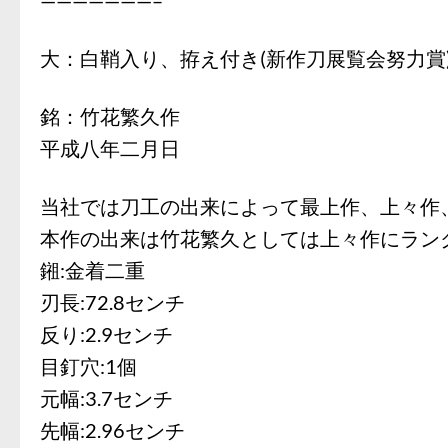
大：白鞘入り、拵え付き(新作刀展覧会努力賞
銘：竹花繁久作
平成八年二月日
当社では刀工の出来によって最上作、上々作
本作の出来は竹花繁久としては上々作にラン
鎺:金着二重
刃長:72.8センチ
反り:2.9センチ
目釘穴:1個
元幅:3.7センチ
先幅:2.96センチ