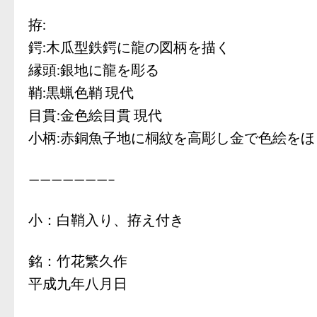
拵:
鍔:木瓜型鉄鍔に龍の図柄を描く
縁頭:銀地に龍を彫る
鞘:黒蝋色鞘 現代
目貫:金色絵目貫 現代
小柄:赤銅魚子地に桐紋を高彫し金で色絵をほ
———————–
小：白鞘入り、拵え付き
銘：竹花繁久作
平成九年八月日