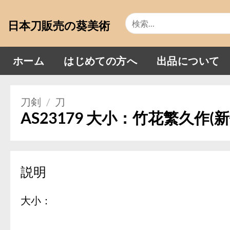
Skip
検
to
日本刀販売の葵美術
索
content
対
象:
ホーム
はじめての方へ
出品について
刀剣
/
刀
AS23179 大小：竹花繁久作
説明
大小：
———————–