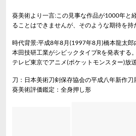
葵美術より一言:この見事な作品が1000年
ることはできませんが、そのような期待を持
時代背景:平成8年8月(1997年8月)橋本龍太
本田技研工業がシビックタイプRを発表する
テレビ東京でアニメ(ポケットモンスター)放
刀：日本美術刀剣保存協会の平成八年新作刀
葵美術評価鑑定：全身押し形