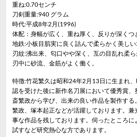
重ね:0.70センチ
刀剣重量:940 グラム
時代:平成8年2月(1996)
体配：身幅が広く、重ね厚く、反りが深くつ
地鉄:小板目肌実に良く詰んで柔らかく美し
刃紋:沸出来、匂口やや深く、互の目乱れ柔
刃中に砂流、金筋がよく働く。
特徴:竹花繁久は昭和24年2月13日に生まれ
認を受けた後に新作名刀展において優秀賞、
斎繁政から学び、出来の良い作品を製作する
繁政、塚本起正などが活躍しております。兼
事な作品を残しております。伺ったところに
試すなど研究熱心な方であります。