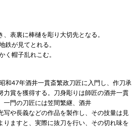
き、表裏に棒樋を彫り大切先となる。
い地鉄が見てとれる。
らかく帽子乱れこむ。
、昭和47年酒井一貫斎繁政刀匠に入門し、作刀承
努力賞を獲得する。刀身彫りは師匠の酒井一貫
。一門の刀匠には笠間繁継、酒井
光写や長義などの作品を製作し、その技量は見
よりますと、実際に抜刀を行い、その切れ味を