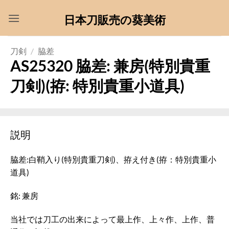
Skip
日本刀販売の葵美術
to
content
刀剣
/
脇差
AS25320 脇差: 兼房(特別貴重
刀剣)(拵: 特別貴重小道具)
説明
脇差:白鞘入り(特別貴重刀剣)、拵え付き(拵：特別貴重小
道具)
銘: 兼房
当社では刀工の出来によって最上作、上々作、上作、普