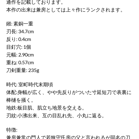
通作を記載しております。
本作の出来は兼房としては上々作にランクされます。
鎺: 素銅一重
刃長: 34.7cm
反り: 0.4cm
目釘穴: 1個
元幅: 2.90cm
重ね: 0.57cm
刀剣重量: 235g
時代: 室町時代末期頃
体配:身幅が広く、やや先反りがついた寸延短刀で表裏に
棒樋を掻く。
地鉄:板目肌、肌立ち地景を交える。
刃紋:小沸出来、互の目乱れ先、小丸に返る。
特徴:
兼房兼常の門人で若狭守氏房の父と言われるが同名の刀