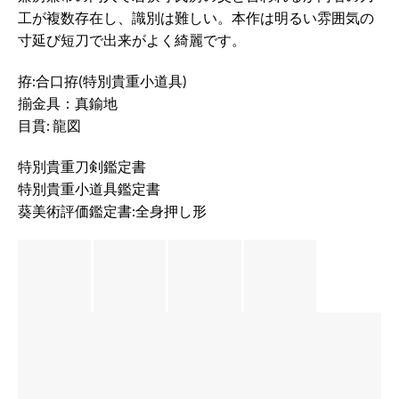
工が複数存在し、識別は難しい。本作は明るい雰囲気の
寸延び短刀で出来がよく綺麗です。
拵:合口拵(特別貴重小道具)
揃金具：真鍮地
目貫: 龍図
特別貴重刀剣鑑定書
特別貴重小道具鑑定書
葵美術評価鑑定書:全身押し形