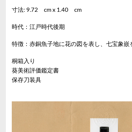
寸法: 9.72 cm x 1.40 cm
時代：江戸時代後期
特徴：赤銅魚子地に花の図を表し、七宝象嵌
桐箱入り
葵美術評価鑑定書
保存刀装具