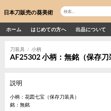
Skip
検
to
日本刀販売の葵美術
索
content
対
象:
ホーム
はじめての方へ
出品について
刀装具
/
小柄
AF25302 小柄：無銘（保存
説明
小柄：花図七宝（保存刀装具）
銘：無銘