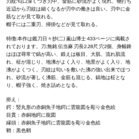
刃紋:匂口深くつき刃中、金筋に砂流がよく現れ、物打ち
近辺から刃紋は細くなるが刃中の働きは良い。刃中に金
筋などが見て取れる。
帽子には二重刃、掃掛などが見て取れる。
特徴:本作は鑑刀日々抄(二) 薫山博士 433ページに掲載さ
れております。刀:無銘 伝当麻 刃長2.28尺 穴2個、身幅鋒
はほぼ尋常で鎬が高い、鍛えは板目、大肌、流れ肌流
れ、柾が混じり、地沸がよく入り、地景がよく入り、地
沸がよくつく。刃紋は匂いを敷いた沸の強い出来でほつ
れ、砂流が著しく沸筋、金筋も混じる。鎬地は柾とな
り、帽子強く、焼き詰めとなる。
拵え：
鍔：竪丸形の赤銅魚子地鍔に雲龍図を彫り金色絵
目貫：赤銅地鍔に龍図
縁頭：赤銅魚子地鍔に雲龍図を彫り金色絵
鞘：黒色鞘