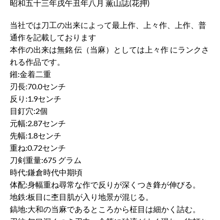
昭和五十三年戌午丑年八月 薫山誌(花押)
当社では刀工の出来によって最上作、上々作、上作、普
通作を記載しております
本作の出来は無銘 伝（当麻）としては上々作 にランクさ
れる作品です。
鎺:金着二重
刃長:70.0センチ
反り:1.9センチ
目釘穴:2個
元幅:2.87センチ
先幅:1.8センチ
重ね:0.72センチ
刀剣重量:675 グラム
時代:鎌倉時代中期頃
体配:身幅重ね尋常な作で反りが深くつき鋒が伸びる。
地鉄:板目に杢目肌が入り地景が混じる。
鎬地:大和の当麻であるところから柾目は細かく詰む。