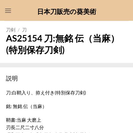
Skip
日本刀販売の葵美術
to
content
刀剣
/
刀
AS25154 刀:無銘 伝（当麻）
(特別保存刀剣)
説明
刀:白鞘入り、拵え付き(特別保存刀剣)
銘: 無銘 伝（当麻）
鞘書:当麻 大磨上
刃長二尺二寸八分