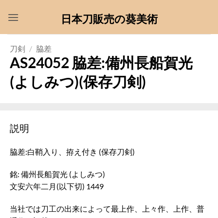
Skip
日本刀販売の葵美術
to
content
刀剣
/
脇差
AS24052 脇差:備州長船賀光
(よしみつ)(保存刀剣)
説明
脇差:白鞘入り、拵え付き (保存刀剣)
銘: 備州長船賀光 (よしみつ)
文安六年二月(以下切) 1449
当社では刀工の出来によって最上作、上々作、上作、普