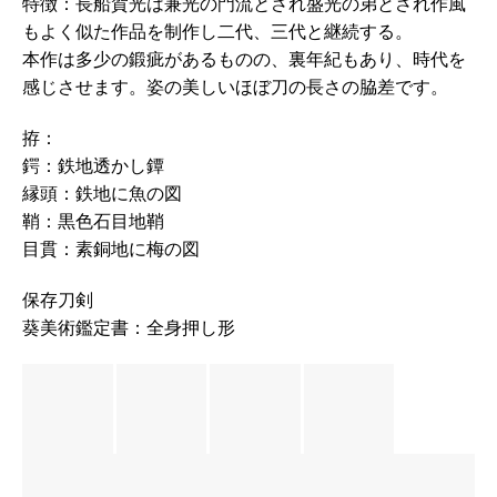
特徴：長船賀光は兼光の門流とされ盛光の弟とされ作風
もよく似た作品を制作し二代、三代と継続する。
本作は多少の鍛疵があるものの、裏年紀もあり、時代を
感じさせます。姿の美しいほぼ刀の長さの脇差です。
拵：
鍔：鉄地透かし鐔
縁頭：鉄地に魚の図
鞘：黒色石目地鞘
目貫：素銅地に梅の図
保存刀剣
葵美術鑑定書：全身押し形