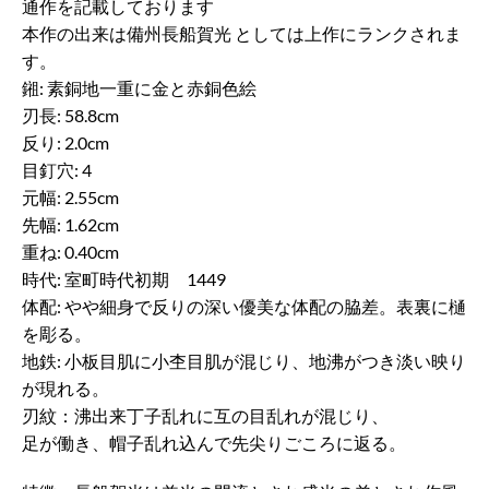
通作を記載しております
本作の出来は備州長船賀光 としては上作にランクされま
す。
鎺: 素銅地一重に金と赤銅色絵
刃長: 58.8cm
反り: 2.0cm
目釘穴: 4
元幅: 2.55cm
先幅: 1.62cm
重ね: 0.40cm
時代: 室町時代初期 1449
体配: やや細身で反りの深い優美な体配の脇差。表裏に樋
を彫る。
地鉄: 小板目肌に小杢目肌が混じり、地沸がつき淡い映り
が現れる。
刃紋：沸出来丁子乱れに互の目乱れが混じり、
足が働き、帽子乱れ込んで先尖りごころに返る。