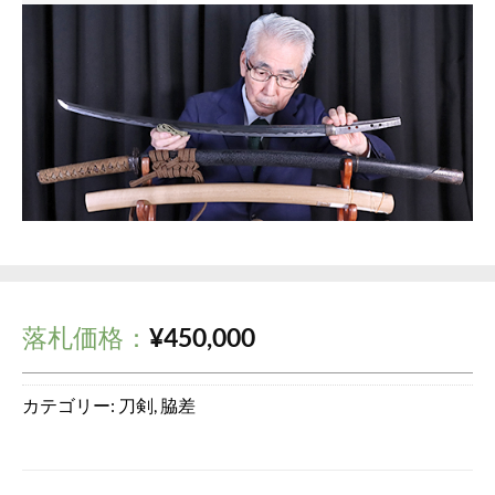
落札価格：
¥
450,000
カテゴリー:
刀剣
,
脇差
入札履歴
このオークションは終了しました。
最高入札者:
rveng
rveng
¥
450,000
2025/07/27 (日) 03:58
オークション開始
2025/07/23 (水) 11:46