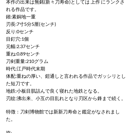
本作の出来は無銘(新々刀寿命)としては 上作 にランクさ
れる作品です。
鎺:素銅地一重
刃長:7寸5分5厘(センチ)
反り:0センチ
目釘穴:1個
元幅:2.37センチ
重ね:0.89センチ
刀剣重量:210グラム
時代:江戸時代末期
体配:重ねの厚い、鎧通しと言われる作品でガッシリとし
た短刀です。
地鉄:小板目肌詰んで良く寝れた地鉄となる。
刃紋:沸出来、小互の目乱れとなり刃区から鋒まで続く。
特徴：刀剣博物館では新新刀寿命と鑑定がなされまし
た。
拵: