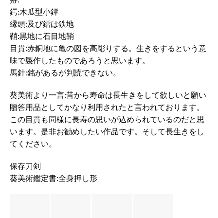
鍔:木瓜型小鐔
縁頭:及び鐺は鉄地
鞘:黒地に石目地鞘
目貫:赤銅地に亀の図を高彫りする。生きをするという意
味で製作したものであろうと思います。
馬針:銘があるが判読できない。
葵美術より一言:昔から寿命は長生きをして欲しいと願い
贈答用品としてかなり利用されたと言われております。
この目貫も同様に長寿の思いが込められているのだと思
います。是非お勧めしたい作品です。そして長生きをし
てください。
保存刀剣
葵美術鑑定書:全身押し形