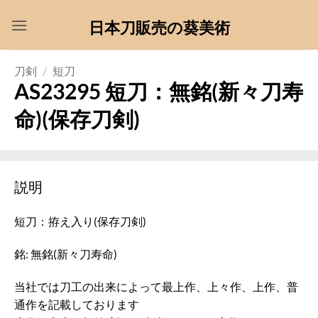
Skip
日本刀販売の葵美術
to
content
刀剣
/
短刀
AS23295 短刀：無銘(新々刀寿
命)(保存刀剣)
説明
短刀：拵え入り(保存刀剣)
銘: 無銘(新々刀寿命)
当社では刀工の出来によって最上作、上々作、上作、普
通作を記載しております