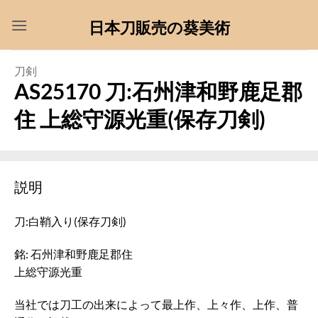
Skip
日本刀販売の葵美術
to
content
刀剣
AS25170 刀:石州津和野鹿足郡
住 上総守源光重(保存刀剣)
説明
刀:白鞘入り(保存刀剣)
銘: 石州津和野鹿足郡住
上総守源光重
当社では刀工の出来によって最上作、上々作、上作、普