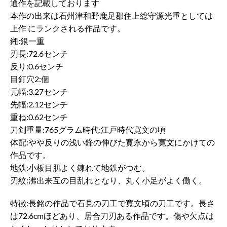
通作を記載しております
本作の出来は石州津和野鹿足郡住上総守源光重としては
上作 にランクされる作品です。
鎺:銀一重
刃長:72.6センチ
反り:0.6センチ
目釘穴2:個
元幅:3.27センチ
先幅:2.12センチ
重ね:0.62センチ
刀剣重量:765グラム時代:江戸時代寛文の頃
体配:やや反りの浅い鋒の伸びた寛永から寛文にかけての
作品です。
地鉄:小板目肌よく錬れて地鉄がつむ。
刃紋:沸出来互の目乱れとなり、丸く小足がよく働く。
特徴:長銘の作品で石見の刀工で寬文頃の刀工です。長さ
は72.6cmほどあり、居合刀刃ある作品です。傷や欠点は