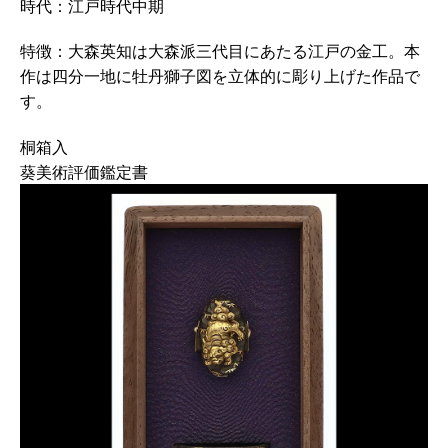
時代：江戸時代中期
特徴：大森英知は大森派三代目にあたる江戸の金工。本
作は四分一地に牡丹獅子図を立体的に彫り上げた作品で
す。
桐箱入
葵美術評価鑑定書