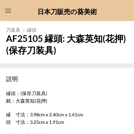
Skip
日本刀販売の葵美術
to
content
刀装具
/
縁頭
AF25105 縁頭: 大森英知(花押)
(保存刀装具)
説明
縁頭：(保存刀装具)
銘：大森英知(花押)
縁 寸法：3.98cm x 2.40cm x 1.41cm
頭 寸法：3.25cm x 1.91cm