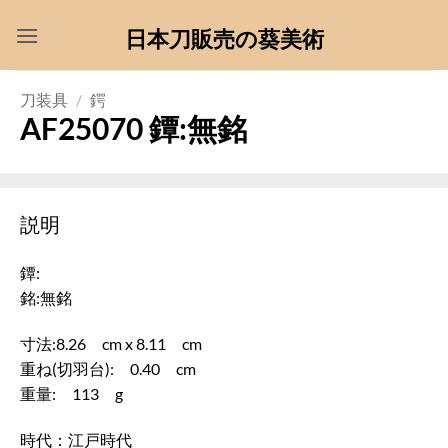
Skip
日本刀販売の葵美術
to
content
刀装具
/
鍔
AF25070 鐔:無銘
説明
鐔:
銘:無銘
寸法:8.26 cm x 8.11 cm
重ね(切羽台): 0.40 cm
重量: 113 g
時代：江戸時代