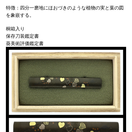
特徴：四分一磨地にほおづきのような植物の実と葉の図
を象嵌する。
桐箱入り
保存刀装鑑定書
葵美術評価鑑定書