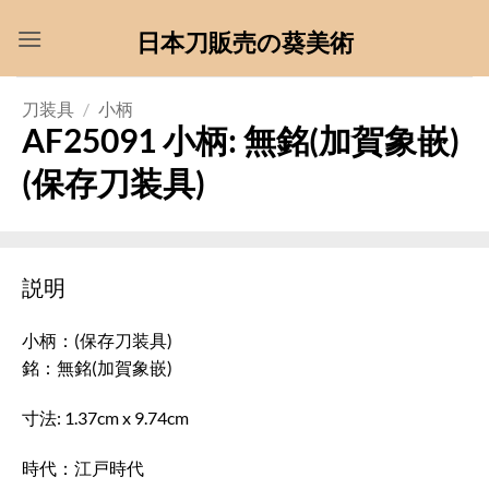
Skip
日本刀販売の葵美術
to
content
刀装具
/
小柄
AF25091 小柄: 無銘(加賀象嵌)
(保存刀装具)
説明
小柄：(保存刀装具)
銘：無銘(加賀象嵌)
寸法: 1.37cm x 9.74cm
時代：江戸時代