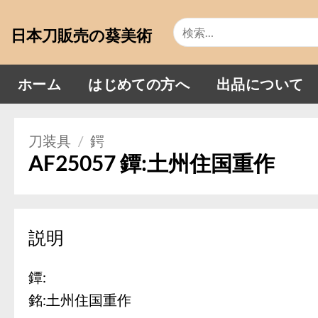
Skip
検
to
日本刀販売の葵美術
索
content
対
象:
ホーム
はじめての方へ
出品について
刀装具
/
鍔
AF25057 鐔:土州住国重作
説明
鐔:
銘:土州住国重作