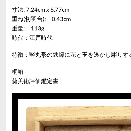
寸法: 7.24cm x 6.77cm
重ね(切羽台): 0.43cm
重量: 113g
時代：江戸時代
特徴：竪丸形の鉄鐔に花と玉を透かし彫りす
桐箱
葵美術評価鑑定書