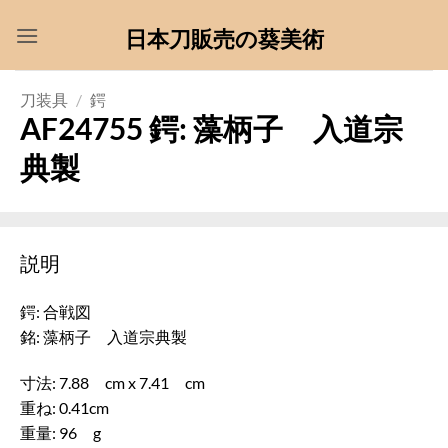
Skip
日本刀販売の葵美術
to
content
刀装具
/
鍔
AF24755 鍔: 藻柄子 入道宗
典製
説明
鍔: 合戦図
銘: 藻柄子 入道宗典製
寸法: 7.88 cm x 7.41 cm
重ね: 0.41cm
重量: 96 g