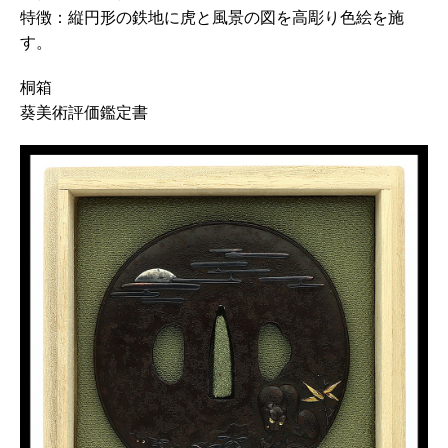
特徴：縦円形の鉄地に虎と風景の図を高彫り色絵を施
す。
桐箱
葵美術評価鑑定書