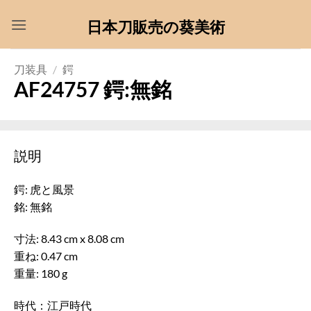
Skip
日本刀販売の葵美術
to
content
刀装具
/
鍔
AF24757 鍔:無銘
説明
鍔: 虎と風景
銘: 無銘
寸法: 8.43 cm x 8.08 cm
重ね: 0.47 cm
重量: 180 g
時代：江戸時代