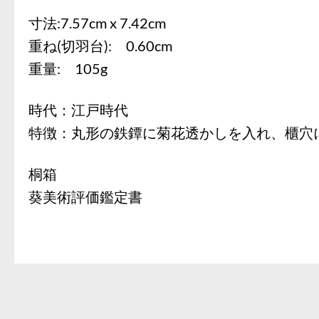
寸法:7.57cm x 7.42cm
重ね(切羽台): 0.60cm
重量: 105g
時代：江戸時代
特徴：丸形の鉄鐔に菊花透かしを入れ、櫃穴
桐箱
葵美術評価鑑定書