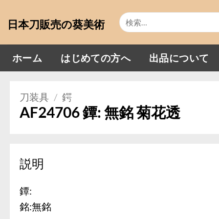
Skip
検
to
日本刀販売の葵美術
索
content
対
象:
ホーム
はじめての方へ
出品について
刀装具
/
鍔
AF24706 鐔: 無銘 菊花透
説明
鐔:
銘:無銘