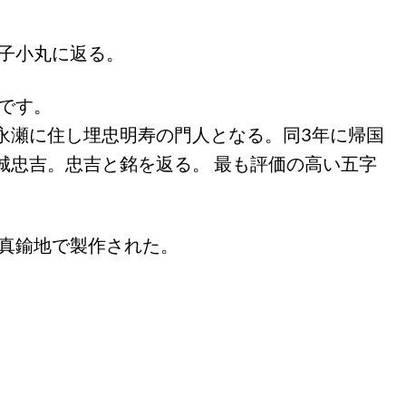
帽子小丸に返る。
です。
永瀬に住し埋忠明寿の門人となる。同3年に帰国
城忠吉。忠吉と銘を返る。 最も評価の高い五字
れ真鍮地で製作された。