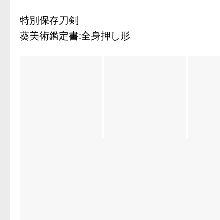
特別保存刀剣
葵美術鑑定書:全身押し形