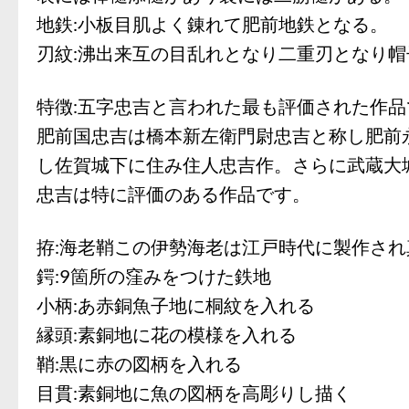
地鉄:小板目肌よく錬れて肥前地鉄となる。
刃紋:沸出来互の目乱れとなり二重刃となり
特徴:五字忠吉と言われた最も評価された作品
肥前国忠吉は橋本新左衛門尉忠吉と称し肥前
し佐賀城下に住み住人忠吉作。さらに武蔵大
忠吉は特に評価のある作品です。
拵:海老鞘この伊勢海老は江戸時代に製作さ
鍔:9箇所の窪みをつけた鉄地
小柄:あ赤銅魚子地に桐紋を入れる
縁頭:素銅地に花の模様を入れる
鞘:黒に赤の図柄を入れる
目貫:素銅地に魚の図柄を高彫りし描く