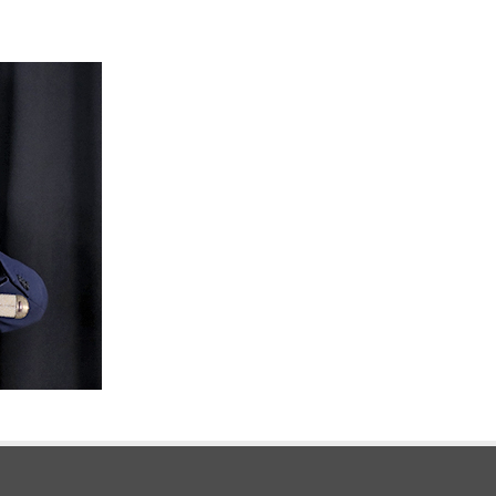
5553
0（月曜日除く）
-6
日本刀の買い取り・委託販売・日本刀オークションの開
Copyright 2020 © 【葵美術】日本刀オークション
東京都公安委員会許可
第30333961641号
有限会社 葵美術