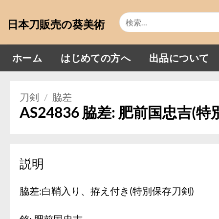
Skip
検
to
日本刀販売の葵美術
索
content
対
象:
ホーム
はじめての方へ
出品について
刀剣
/
脇差
AS24836 脇差: 肥前国忠吉(
説明
脇差:白鞘入り、拵え付き(特別保存刀剣)
銘: 肥前国忠吉