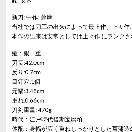
新刀: 中作: 薩摩
当社では刀工の出来によって最上作、上々作
本作の出来は安常としては上々作 にランクさ
鎺：銀一重
刃長:42.0cm
反り:0.7cm
目釘穴:1個
元幅:3.48cm
重ね:0.66cm
刀剣重量: 470g
時代：江戸時代後期宝暦頃
体配：身幅が広く重ねしっかりとした菖蒲造