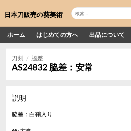
Skip
検
to
日本刀販売の葵美術
索
content
対
象:
ホーム
はじめての方へ
出品について
刀剣
/
脇差
AS24832 脇差：安常
説明
脇差：白鞘入り
銘: 安常