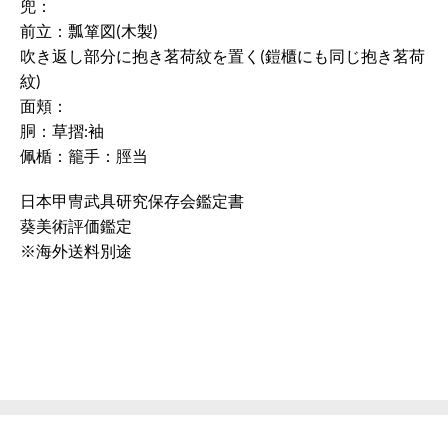
兜：
前立：瓢箪図(木製)
吹き返し部分に抱き茗荷紋を置く(鎧櫃にも同じ抱き茗荷
紋)
面頬：
胴：草摺:袖
佩楯：籠手：脛当
日本甲冑武具研究保存会鑑定書
葵美術評価鑑定
※海外送料別途