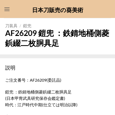
Skip
日本刀販売の葵美術
to
content
刀装具
/
鎧兜
AF26209 鎧兜 ：鉄錆地桶側菱
鋲綴二枚胴具足
説明
ご注文番号：AF26209(委託品)
鎧兜 ：鉄錆地桶側菱鋲綴二枚胴具足
(日本甲冑武具研究保存会鑑定書)
時代：江戸時代中期(仕立ては明治以降)