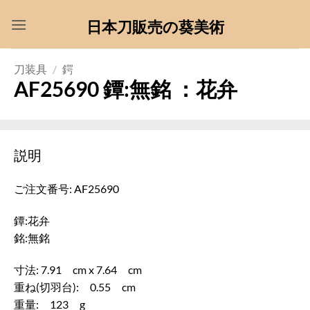
Skip
日本刀販売の葵美術
to
content
刀装具
/
鍔
AF25690 鐔:無銘 ：花弁
説明
ご注文番号: AF25690
鐔:花弁
銘:無銘
寸法: 7.91 cm x 7.64 cm
重ね(切羽台): 0.55 cm
重量: 123 g