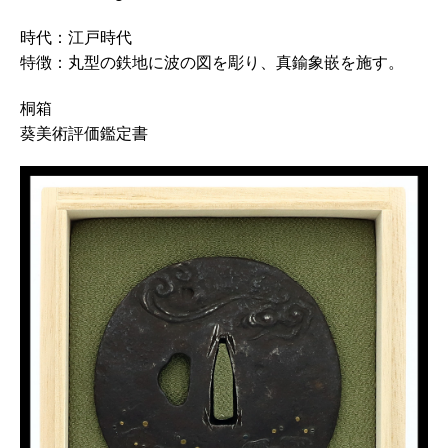
時代：江戸時代
特徴：丸型の鉄地に波の図を彫り、真鍮象嵌を施す。
桐箱
葵美術評価鑑定書