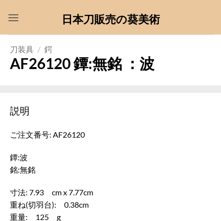
Skip
日本刀販売の葵美術
to
content
刀装具
/
鍔
AF26120 鐔:無銘 ：波
説明
ご注文番号: AF26120
鐔:波
銘:無銘
寸法: 7.93 cm x 7.77cm
重ね(切羽台): 0.38cm
重量: 125 g