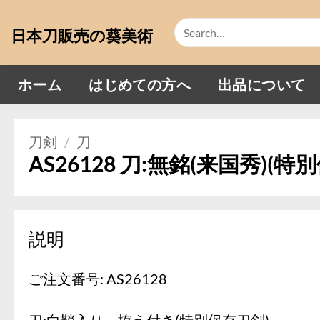
Skip
Search
to
日本刀販売の葵美術
for:
content
ホーム
はじめての方へ
出品について
刀剣
/
刀
AS26128 刀:無銘(来国秀)(特
説明
ご注文番号: AS26128
刀:白鞘入り、拵え付き(特別保存刀剣)