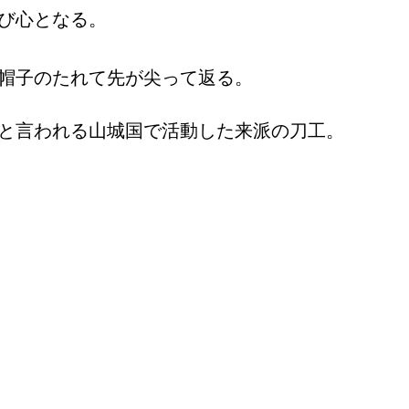
伸び心となる。
。帽子のたれて先が尖って返る。
孫と言われる山城国で活動した来派の刀工。