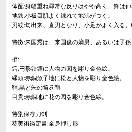
体配:身幅重ね尋常な反りはやや高く、鋒は
地鉄:小板目肌よく錬れて地沸がつく。
刃紋:匂出来、直刃となり、小足がよく入る
特徴:来国秀は、来国俊の嫡男、あるいは子
拵:
鍔:円形鉄鐔に人物の図を彫り金色絵。
縁頭:赤銅魚子地に松と人物を彫り金色絵。
鞘:黒と朱の笛巻鞘
目貫:赤銅地に花の図を彫り金色絵。
特別保存刀剣
葵美術鑑定書:全身押し形