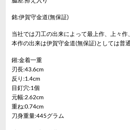
銘:伊賀守金道(無保証)
当社では刀工の出来によって最上作、上々作
本作の出来は伊賀守金道(無保証)としては普
鎺:金着一重
刃長:43.6cm
反り:1.4cm
目釘穴:1個
元幅:2.62cm
重ね:0.74cm
刀身重量:445グラム