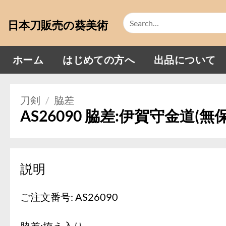
Skip
Search
to
日本刀販売の葵美術
for:
content
ホーム
はじめての方へ
出品について
刀剣
/
脇差
AS26090 脇差:伊賀守金道(無
説明
ご注文番号: AS26090
脇差:拵え入り