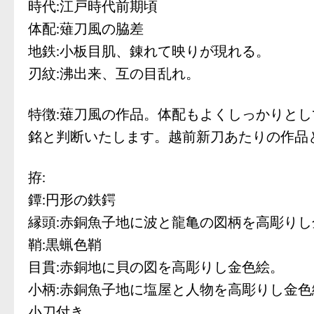
時代:江戸時代前期頃
体配:薙刀風の脇差
地鉄:小板目肌、錬れて映りが現れる。
刃紋:沸出来、互の目乱れ。
特徴:薙刀風の作品。体配もよくしっかりと
銘と判断いたします。越前新刀あたりの作品
拵:
鐔:円形の鉄鍔
縁頭:赤銅魚子地に波と龍亀の図柄を高彫りし
鞘:黒蝋色鞘
目貫:赤銅地に貝の図を高彫りし金色絵。
小柄:赤銅魚子地に塩屋と人物を高彫りし金色
小刀付き